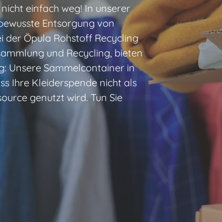
nicht einfach weg! In unserer
tbewusste Entsorgung von
i der Öpula Rohstoff Recycling
sammlung und Recycling, bieten
ung: Unsere Sammelcontainer in
ass Ihre Kleiderspende nicht als
source genutzt wird. Tun Sie