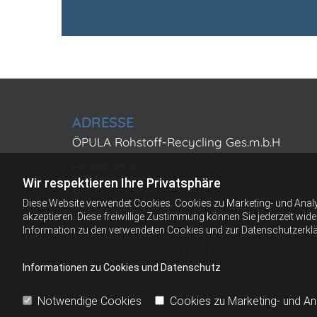
ADRESSE
ÖPULA Rohstoff-Recycling Ges.m.b.H
Lobaustraße 81
2301 Groß-Enzersdorf
Wir respektieren Ihre Privatsphäre
Tel.:
+43 2249 26640
Diese Website verwendet Cookies. Cookies zu Marketing- und Anal
E-Mail:
office@oepula.at
akzeptieren. Diese freiwillige Zustimmung können Sie jederzeit wid
Information zu den verwendeten Cookies und zur Datenschutzerkl
Impressum
|
Datenschutz
|
AGB
|
Kontakt
Informationen zu Cookies und Datenschutz
Notwendige Cookies
Cookies zu Marketing- und A