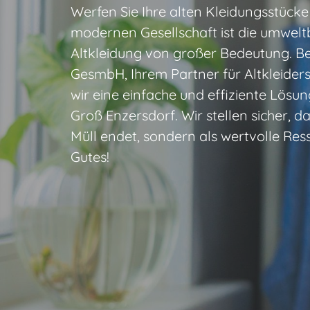
Werfen Sie Ihre alten Kleidungsstücke 
modernen Gesellschaft ist die umwel
Altkleidung von großer Bedeutung. Be
GesmbH, Ihrem Partner für Altkleider
wir eine einfache und effiziente Lös
Groß Enzersdorf. Wir stellen sicher, d
Müll endet, sondern als wertvolle Res
Gutes!