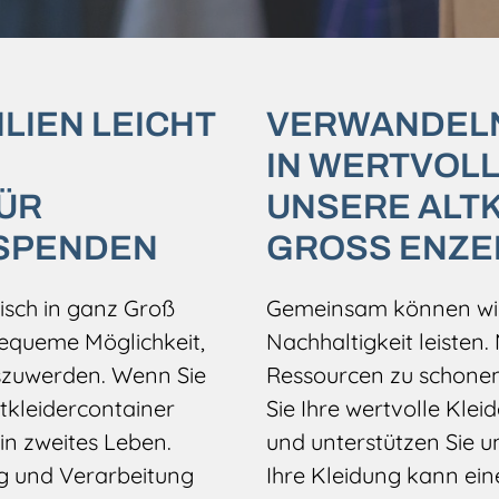
LIEN LEICHT
VERWANDELN 
IN WERTVOL
ÜR
UNSERE ALTK
SPENDEN
GROSS ENZE
isch in ganz Groß
Gemeinsam können wir 
bequeme Möglichkeit,
Nachhaltigkeit leisten.
oszuwerden. Wenn Sie
Ressourcen zu schonen
ltkleidercontainer
Sie Ihre wertvolle Klei
in zweites Leben.
und unterstützen Sie u
ng und Verarbeitung
Ihre Kleidung kann ei