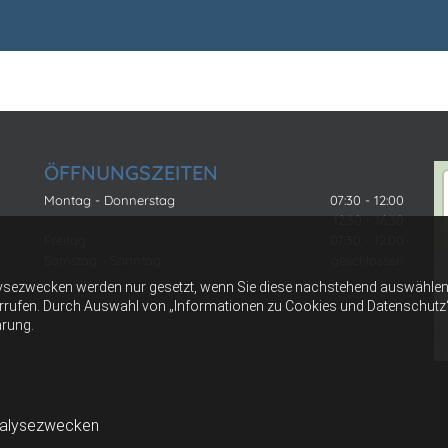
ÖFFNUNGSZEITEN
Montag - Donnerstag
07:30 - 12:00
12:30 - 16:30
Freitag
07:30 - 12:00
Samstag - Sonntag
geschlossen
ysezwecken werden nur gesetzt, wenn Sie diese nachstehend auswählen 
errufen. Durch Auswahl von „Informationen zu Cookies und Datenschutz“ er
ärung.
nalysezwecken