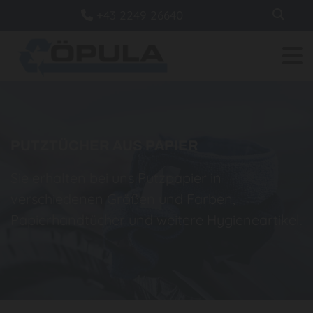
+43 2249 26640

PUTZTÜCHER AUS PAPIER
Sie erhalten bei uns Putzpapier in
verschiedenen Größen und Farben,
Papierhandtücher und weitere Hygieneartikel.