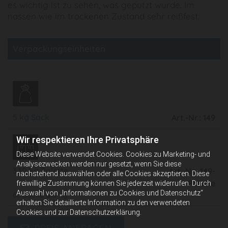
es wichtig ist zu sehen, was geputzt wurde. Im
nassen wie im trockenen Zustand sehr reißfest.
Verpackungseinheiten
5 kg Sack
Art.-Nr.: 149
Wir respektieren Ihre Privatsphäre
Diese Website verwendet Cookies. Cookies zu Marketing- und
Analysezwecken werden nur gesetzt, wenn Sie diese
330 kg Palette
Art.-Nr.: 149-
nachstehend auswählen oder alle Cookies akzeptieren. Diese
Palette
freiwillige Zustimmung können Sie jederzeit widerrufen. Durch
Auswahl von „Informationen zu Cookies und Datenschutz“
66 Säcke á 5 kg
erhalten Sie detaillierte Information zu den verwendeten
Cookies und zur Datenschutzerklärung.
PREIS ANFRAGEN