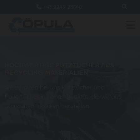
+43 2249 26640

HOCHWERTIGE PUTZTÜCHER AUS
RECYCLING-MATERIALIEN
Sie erhalten bei uns Putztücher und
Poliertücher in hoher Qualität, die wir aus
recycelten Textilien herstellen.