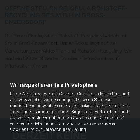
OFFENE STELLEN BEI ÖPULA ROHSTOFF-
RECYCLING GES.M.B.H IN GROSS-E
NZERSDORF
Die Firma Öpula, ist ein Rohstoff-Recyclingbetrieb mit
Sitz in Groß-Enzersdorf. Unser Fokus liegt auf der
Verwertung von Alttextilien und Rohstoff-Recycling. Wir
sind ein ISO zertifizierter Familien-Betrieb mit ca. 15
Mitarbeitern/innen.
Wir respektieren Ihre Privatsphäre
Diese Website verwendet Cookies. Cookies zu Marketing- und
Analysezwecken werden nur gesetzt, wenn Sie diese
nachstehend auswählen oder alle Cookies akzeptieren. Diese
freiwillige Zustimmung können Sie jederzeit widerrufen. Durch
Auswahl von „Informationen zu Cookies und Datenschutz“
erhalten Sie detaillierte Information zu den verwendeten
Cookies und zur Datenschutzerklärung.
DERZEIT KEINE