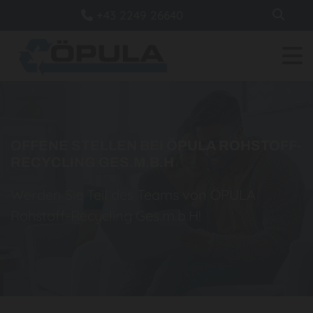
+43 2249 26640

OFFENE STELLEN BEI ÖPULA ROHSTOFF-
RECYCLING GES.M.B.H
Werden Sie Teil des Teams von ÖPULA
Rohstoff-Recycling Ges.m.b.H!